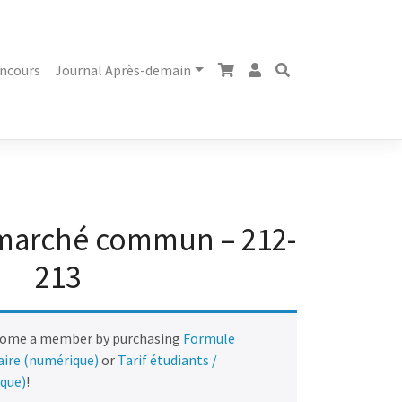
ncours
Journal Après-demain
 marché commun – 212-
213
come a member by purchasing
Formule
naire (numérique)
or
Tarif étudiants /
ique)
!