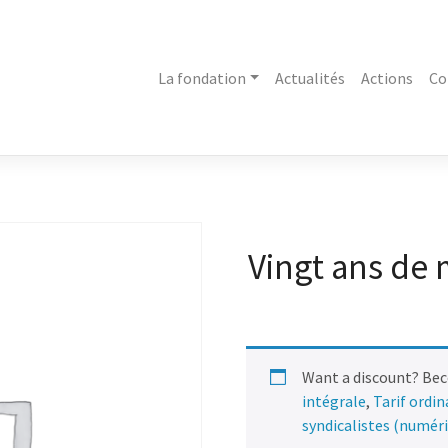
La fondation
Actualités
Actions
Co
Vingt ans de
Want a discount? Be
intégrale
,
Tarif ordi
syndicalistes (numér