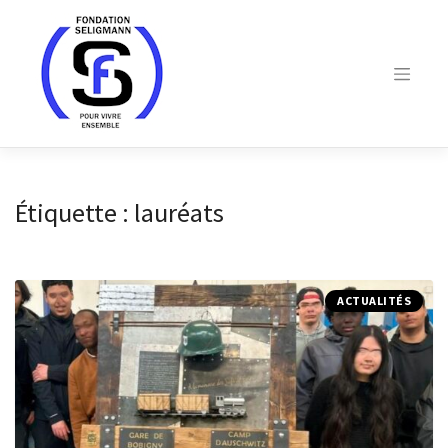
Skip
to
content
Étiquette :
lauréats
ACTUALITÉS