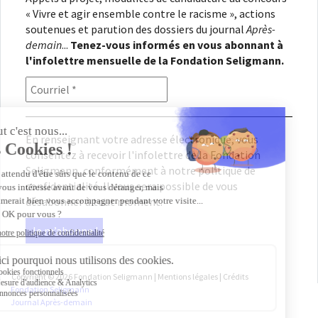
« Vivre et agir ensemble contre le racisme », actions
soutenues et parution des dossiers du journal
Après-
demain
...
Tenez-vous informés en vous abonnant à
l'infolettre mensuelle de la Fondation Seligmann.
En renseignant votre adresse électronique, vous
consentez à recevoir l'infolettre de la Fondation
Seligmann, conformément à notre
politique de
confidentialité
. Il vous sera possible de vous
désabonner à tout moment.
Copyright © 2026
Fondation Seligmann
|
Mentions légales
|
Crédits
Fondation Seligmann
Journal Après-demain