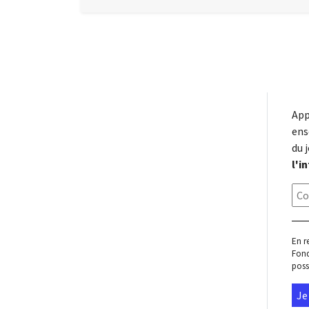
App
ens
du 
l'i
En r
Fond
poss