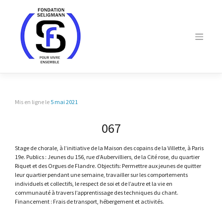
Skip
to
content
Mis en ligne le
5 mai 2021
067
Stage de chorale, à l’initiative de la Maison des copains de la Villette, à Paris
19e. Publics : Jeunes du 156, rue d’Aubervilliers, de la Cité rose, du quartier
Riquet et des Orgues de Flandre. Objectifs: Permettre aux jeunes de quitter
leur quartier pendant une semaine, travailler sur les comportements
individuels et collectifs, le respect de soi et de l’autre et la vie en
communauté à travers l’apprentissage des techniques du chant.
Financement : Frais de transport, hébergement et activités.