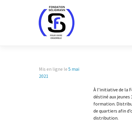
Skip
to
content
Mis en ligne le
5 mai
2021
À l’initiative de l
déstiné aux jeunes 
formation. Distribu
de quartiers afin d
distribution.