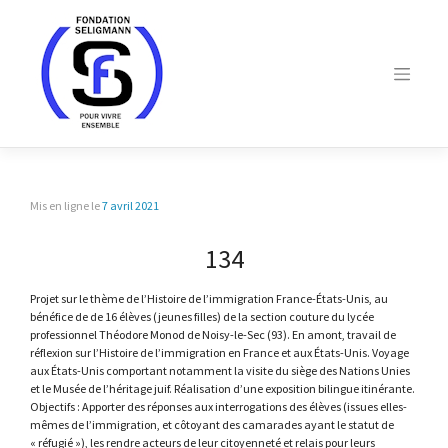
Skip
to
content
Mis en ligne le
7 avril 2021
134
Projet sur le thème de l’Histoire de l’immigration France-États-Unis, au
bénéfice de de 16 élèves (jeunes filles) de la section couture du lycée
professionnel Théodore Monod de Noisy-le-Sec (93). En amont, travail de
réflexion sur l’Histoire de l’immigration en France et aux États-Unis. Voyage
aux États-Unis comportant notamment la visite du siège des Nations Unies
et le Musée de l’héritage juif. Réalisation d’une exposition bilingue itinérante.
Objectifs : Apporter des réponses aux interrogations des élèves (issues elles-
mêmes de l’immigration, et côtoyant des camarades ayant le statut de
« réfugié »), les rendre acteurs de leur citoyenneté et relais pour leurs