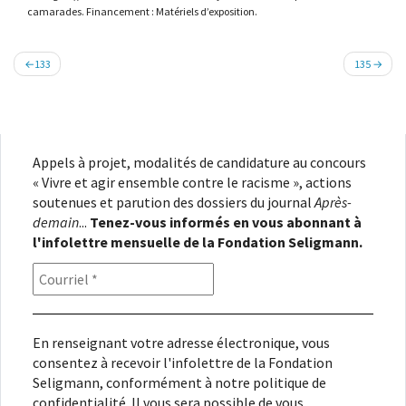
camarades. Financement : Matériels d’exposition.
Navigation
133
135
de
l’article
Appels à projet, modalités de candidature au concours
« Vivre et agir ensemble contre le racisme », actions
soutenues et parution des dossiers du journal
Après-
demain
...
Tenez-vous informés en vous abonnant à
l'infolettre mensuelle de la Fondation Seligmann.
En renseignant votre adresse électronique, vous
consentez à recevoir l'infolettre de la Fondation
Seligmann, conformément à notre
politique de
confidentialité
. Il vous sera possible de vous