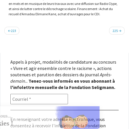
en mots et en musique de leurs travaux avec une diffusion sur Radio Clype,
et ainsi de lutter contre le décrochage scolaire. Financement : Achat du
recueil d’Amadou Elimane Kane, achat d’ouvrages pour le CDI.
Navigation
223
225
de
l’article
Appels à projet, modalités de candidature au concours
« Vivre et agir ensemble contre le racisme », actions
soutenues et parution des dossiers du journal
Après-
demain
...
Tenez-vous informés en vous abonnant à
l'infolettre mensuelle de la Fondation Seligmann.
En renseignant votre adresse électronique, vous
consentez à recevoir l'infolettre de la Fondation