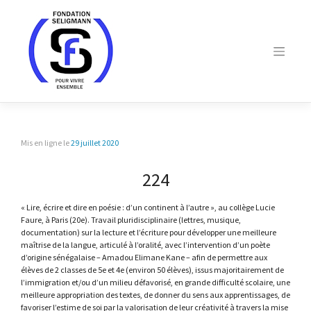
Skip
to
content
Mis en ligne le
29 juillet 2020
224
« Lire, écrire et dire en poésie : d’un continent à l’autre », au collège Lucie
Faure, à Paris (20e). Travail pluridisciplinaire (lettres, musique,
documentation) sur la lecture et l’écriture pour développer une meilleure
maîtrise de la langue, articulé à l’oralité, avec l’intervention d’un poète
d’origine sénégalaise – Amadou Elimane Kane – afin de permettre aux
élèves de 2 classes de 5e et 4e (environ 50 élèves), issus majoritairement de
l’immigration et/ou d’un milieu défavorisé, en grande difficulté scolaire, une
meilleure appropriation des textes, de donner du sens aux apprentissages, de
favoriser l’estime de soi par la valorisation de leur créativité à travers la mise