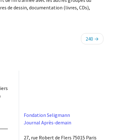
rt de fin d’année avec les autres groupes du
res de dessin, documentation (livres, CDs),
240
iers
à
Fondation Seligmann
Journal Après-demain
27, rue Robert de Flers 75015 Paris