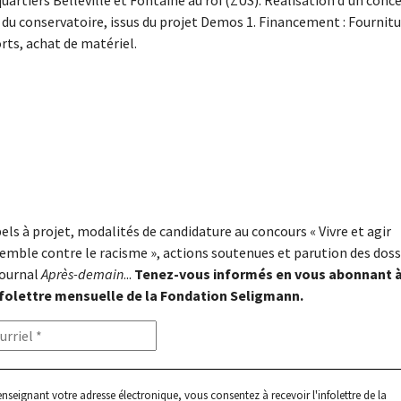
uartiers Belleville et Fontaine au roi (ZUS). Réalisation d’un conce
s du conservatoire, issus du projet Demos 1. Financement : Fournitu
orts, achat de matériel.
els à projet, modalités de candidature au concours « Vivre et agir
emble contre le racisme », actions soutenues et parution des doss
journal
Après-demain
...
Tenez-vous informés en vous abonnant 
nfolettre mensuelle de la Fondation Seligmann.
enseignant votre adresse électronique, vous consentez à recevoir l'infolettre de la