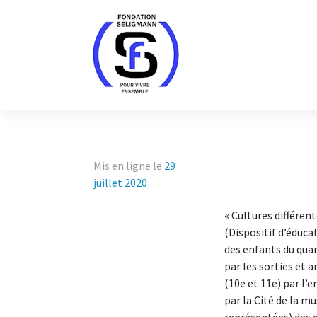
Skip
to
content
Mis en ligne le
29
juillet 2020
« Cultures différen
(Dispositif d’éduca
des enfants du quart
par les sorties et 
(10e et 11e) par l’
par la Cité de la m