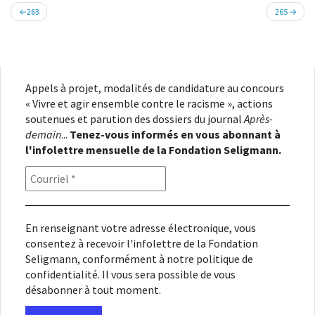
Navigation
263
265
de
l’article
Appels à projet, modalités de candidature au concours
« Vivre et agir ensemble contre le racisme », actions
soutenues et parution des dossiers du journal
Après-
demain
...
Tenez-vous informés en vous abonnant à
l'infolettre mensuelle de la Fondation Seligmann.
En renseignant votre adresse électronique, vous
consentez à recevoir l'infolettre de la Fondation
Seligmann, conformément à notre
politique de
confidentialité
. Il vous sera possible de vous
désabonner à tout moment.