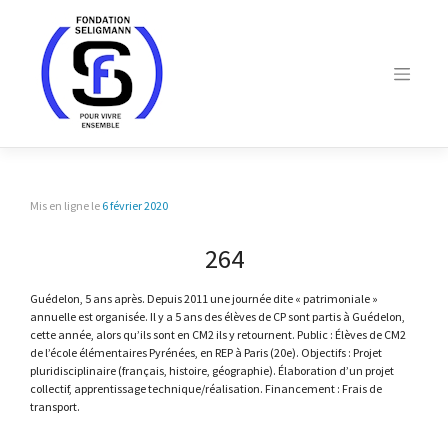
Skip
to
content
Mis en ligne le
6 février 2020
264
Guédelon, 5 ans après. Depuis 2011 une journée dite « patrimoniale »
annuelle est organisée. Il y a 5 ans des élèves de CP sont partis à Guédelon,
cette année, alors qu’ils sont en CM2 ils y retournent. Public : Élèves de CM2
de l’école élémentaires Pyrénées, en REP à Paris (20e). Objectifs : Projet
pluridisciplinaire (français, histoire, géographie). Élaboration d’un projet
collectif, apprentissage technique/réalisation. Financement : Frais de
transport.