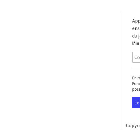
App
ens
du 
l'i
En r
Fond
poss
Copyr