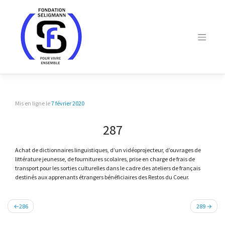
Skip
to
content
Mis en ligne le
7 février 2020
287
Achat de dictionnaires linguistiques, d’un vidéoprojecteur, d’ouvrages de
littérature jeunesse, de fournitures scolaires, prise en charge de frais de
transport pour les sorties culturelles dans le cadre des ateliers de français
destinés aux apprenants étrangers bénéficiaires des Restos du Coeur.
Navigation
286
289
de