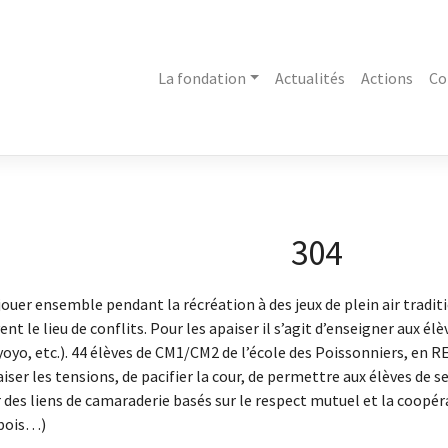
La fondation
Actualités
Actions
Co
304
jouer ensemble pendant la récréation à des jeux de plein air tradit
ent le lieu de conflits. Pour les apaiser il s’agit d’enseigner aux 
 yoyo, etc.). 44 élèves de CM1/CM2 de l’école des Poissonniers, en RE
aiser les tensions, de pacifier la cour, de permettre aux élèves d
 des liens de camaraderie basés sur le respect mutuel et la coopér
 bois…)