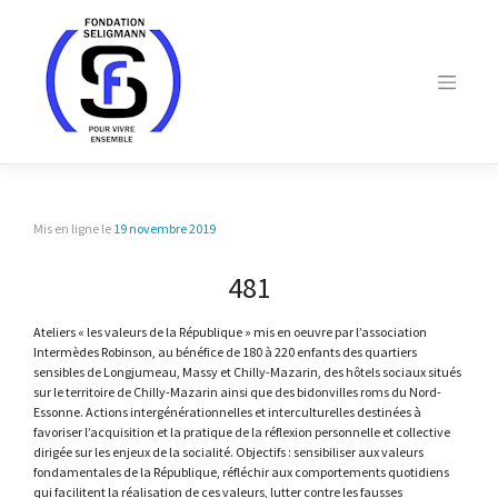
Skip
to
content
Mis en ligne le
19 novembre 2019
481
Ateliers « les valeurs de la République » mis en oeuvre par l’association
Intermèdes Robinson, au bénéfice de 180 à 220 enfants des quartiers
sensibles de Longjumeau, Massy et Chilly-Mazarin, des hôtels sociaux situés
sur le territoire de Chilly-Mazarin ainsi que des bidonvilles roms du Nord-
Essonne. Actions intergénérationnelles et interculturelles destinées à
favoriser l’acquisition et la pratique de la réflexion personnelle et collective
dirigée sur les enjeux de la socialité. Objectifs : sensibiliser aux valeurs
fondamentales de la République, réfléchir aux comportements quotidiens
qui facilitent la réalisation de ces valeurs, lutter contre les fausses