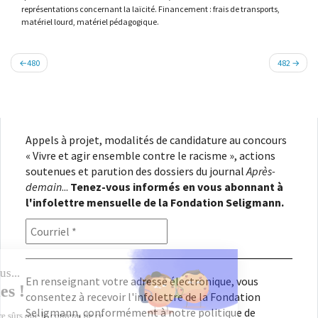
représentations concernant la laïcité. Financement : frais de transports,
matériel lourd, matériel pédagogique.
Navigation
480
482
de
l’article
Appels à projet, modalités de candidature au concours
« Vivre et agir ensemble contre le racisme », actions
soutenues et parution des dossiers du journal
Après-
demain
...
Tenez-vous informés en vous abonnant à
l'infolettre mensuelle de la Fondation Seligmann.
En renseignant votre adresse électronique, vous
consentez à recevoir l'infolettre de la Fondation
Seligmann, conformément à notre
politique de