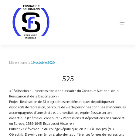
Skip
to
content
Mis en ligne le
19 octobre 2020
525
« Réalisation d’une exposition dans le cadre du Concours National de la
Résistance et de la Déportation »
Projet : Réalisation de 23 biographies emblématiques de politiques et
dispositifs de répression, parcours de vie de personnes connues et inconnues
accompagnées d’une photo et d’une citation, exprimées sur un ton
didactique (thème du concours : « Répressions et déportations en France et
en Europe, 1939-1945. Espaces et Histoire.»
Public : 23 élèves de 3e du collège République, en REP+ à Bobigny (93).
Objectifs : Devoir de mémoire, aborder les différentes formes de répressions