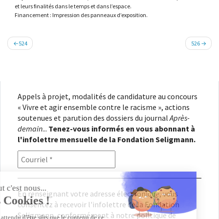
et leurs finalités dans le temps et dans l’espace.
Financement : Impression des panneaux d’exposition.
Navigation
524
526
de
l’article
Appels à projet, modalités de candidature au concours
« Vivre et agir ensemble contre le racisme », actions
soutenues et parution des dossiers du journal
Après-
demain
...
Tenez-vous informés en vous abonnant à
l'infolettre mensuelle de la Fondation Seligmann.
En renseignant votre adresse électronique, vous
consentez à recevoir l'infolettre de la Fondation
Seligmann, conformément à notre
politique de