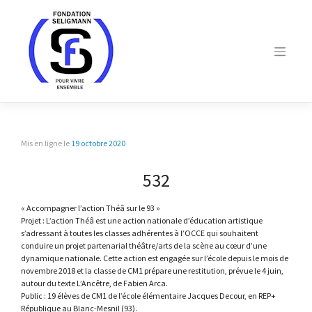
Skip
to
content
Mis en ligne le
19 octobre 2020
532
« Accompagner l’action Théâ sur le 93 »
Projet : L’action Théâ est une action nationale d’éducation artistique
s’adressant à toutes les classes adhérentes à l’OCCE qui souhaitent
conduire un projet partenarial théâtre/arts de la scène au cœur d’une
dynamique nationale. Cette action est engagée sur l’école depuis le mois de
novembre 2018 et la classe de CM1 prépare une restitution, prévue le 4 juin,
autour du texte L’Ancêtre, de Fabien Arca.
Public : 19 élèves de CM1 de l’école élémentaire Jacques Decour, en REP+
République au Blanc-Mesnil (93).