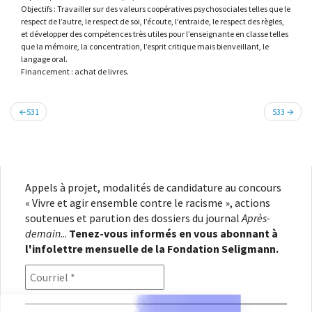
Objectifs : Travailler sur des valeurs coopératives psychosociales telles que le
respect de l’autre, le respect de soi, l’écoute, l’entraide, le respect des règles,
et développer des compétences très utiles pour l’enseignante en classe telles
que la mémoire, la concentration, l’esprit critique mais bienveillant, le
langage oral.
Financement : achat de livres.
Navigation
531
533
de
l’article
Appels à projet, modalités de candidature au concours
« Vivre et agir ensemble contre le racisme », actions
soutenues et parution des dossiers du journal
Après-
demain
...
Tenez-vous informés en vous abonnant à
l'infolettre mensuelle de la Fondation Seligmann.