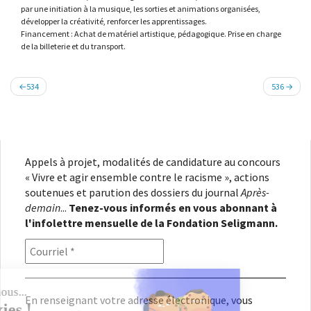
par une initiation à la musique, les sorties et animations organisées,
développer la créativité, renforcer les apprentissages.
Financement : Achat de matériel artistique, pédagogique. Prise en charge
de la billeterie et du transport.
Navigation
534
536
de
l’article
Appels à projet, modalités de candidature au concours
« Vivre et agir ensemble contre le racisme », actions
soutenues et parution des dossiers du journal
Après-
demain
...
Tenez-vous informés en vous abonnant à
l'infolettre mensuelle de la Fondation Seligmann.
En renseignant votre adresse électronique, vous