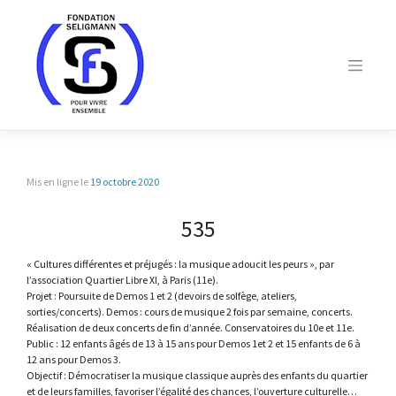
Skip
to
content
Mis en ligne le
19 octobre 2020
535
« Cultures différentes et préjugés : la musique adoucit les peurs », par
l’association Quartier Libre XI, à Paris (11e).
Projet : Poursuite de Demos 1 et 2 (devoirs de solfège, ateliers,
sorties/concerts). Demos : cours de musique 2 fois par semaine, concerts.
Réalisation de deux concerts de fin d’année. Conservatoires du 10e et 11e.
Public : 12 enfants âgés de 13 à 15 ans pour Demos 1et 2 et 15 enfants de 6 à
12 ans pour Demos 3.
Objectif : Démocratiser la musique classique auprès des enfants du quartier
et de leurs familles, favoriser l’égalité des chances, l’ouverture culturelle…