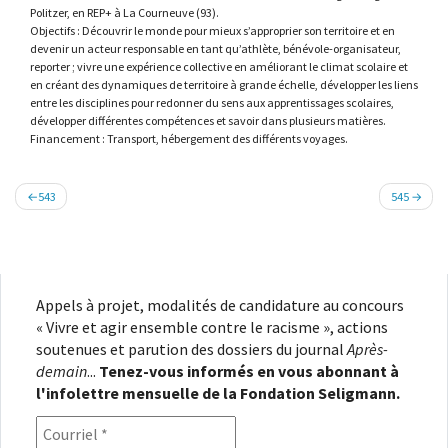
Politzer, en REP+ à La Courneuve (93).
Objectifs : Découvrir le monde pour mieux s’approprier son territoire et en
devenir un acteur responsable en tant qu’athlète, bénévole-organisateur,
reporter ; vivre une expérience collective en améliorant le climat scolaire et
en créant des dynamiques de territoire à grande échelle, développer les liens
entre les disciplines pour redonner du sens aux apprentissages scolaires,
développer différentes compétences et savoir dans plusieurs matières.
Financement : Transport, hébergement des différents voyages.
Navigation
543
545
de
l’article
Appels à projet, modalités de candidature au concours
« Vivre et agir ensemble contre le racisme », actions
soutenues et parution des dossiers du journal
Après-
demain
...
Tenez-vous informés en vous abonnant à
l'infolettre mensuelle de la Fondation Seligmann.