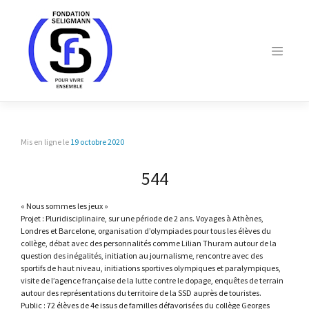
Skip
to
content
Mis en ligne le
19 octobre 2020
544
« Nous sommes les jeux »
Projet : Pluridisciplinaire, sur une période de 2 ans. Voyages à Athènes,
Londres et Barcelone, organisation d’olympiades pour tous les élèves du
collège, débat avec des personnalités comme Lilian Thuram autour de la
question des inégalités, initiation au journalisme, rencontre avec des
sportifs de haut niveau, initiations sportives olympiques et paralympiques,
visite de l’agence française de la lutte contre le dopage, enquêtes de terrain
autour des représentations du territoire de la SSD auprès de touristes.
Public : 72 élèves de 4e issus de familles défavorisées du collège Georges