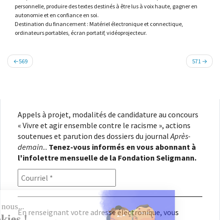
personnelle, produire des textes destinés à être lus à voix haute, gagner en
autonomie et en confiance en soi.
Destination du financement : Matériel électronique et connectique,
ordinateurs portables, écran portatif, vidéoprojecteur.
Navigation
569
571
de
l’article
Appels à projet, modalités de candidature au concours
« Vivre et agir ensemble contre le racisme », actions
soutenues et parution des dossiers du journal
Après-
demain
...
Tenez-vous informés en vous abonnant à
l'infolettre mensuelle de la Fondation Seligmann.
En renseignant votre adresse électronique, vous