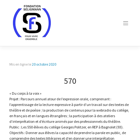
Skip
to
content
Mis en ligne le
20 octobre 2020
570
« Du corps à la voix »
Projet : Parcours annuel atour de l’expression orale, comprenant :
l’apprentissage de la lecture expressive à partir d’un travail sur des textes de
théâtre et de poésie ; la production de contenus pour la webradio du collège,
en français et en langues étrangères ; la participation à des ateliers
d’interprétation et d’écriture animés par des professionnels du théâtre.
Public : Les 550 élèves du collège Georges Politzer, en REP à Bagnolet (93).
Objectifs : Donner aux élèves la capacité de prendre la parole en public, de
comprendre des textes littéraires et d’en donner une interprétation