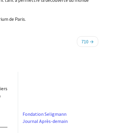
isent tant à permettre la découverte du monde
rium de Paris.
710
iers
à
Fondation Seligmann
Journal Après-demain