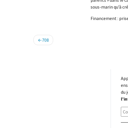
parents » dans le c
sous-marin qu’à cré
Financement : prise 
Navigation
708
de
l’article
App
ens
du 
l'i