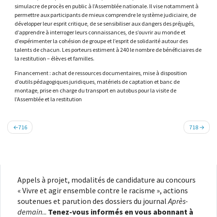
simulacre de procès en public à l’Assemblée nationale. Il vise notamment à
permettre aux participants de mieux comprendre le système judiciaire, de
développer leur esprit critique, de se sensibiliser aux dangers des préjugés,
d’apprendre à interroger leurs connaissances, de s’ouvrir au monde et
d’expérimenter la cohésion de groupe et l’esprit de solidarité autour des
talents de chacun. Les porteurs estiment à 240 le nombre de bénéficiaires de
la restitution – élèves et familles.
Financement : achat de ressources documentaires, mise à disposition
d’outils pédagogiques juridiques, matériels de captation et banc de
montage, prise en charge du transport en autobus pour la visite de
l’Assemblée et la restitution
Navigation
716
718
de
l’article
Appels à projet, modalités de candidature au concours
« Vivre et agir ensemble contre le racisme », actions
soutenues et parution des dossiers du journal
Après-
demain
...
Tenez-vous informés en vous abonnant à