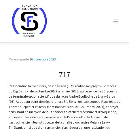
Skip
to
content
Mis en ligne le
16 novembre 2023
717
e
L’association Remembeur, basée à Paris (19
), réalise son projet « Le procès
du Big Bang », de septembre 2022 à janvier 2023, au bénéfice de 30 lycéens
de terminale option scientifique du lycée André Boulloche de Livry-Gargan
(93). Avec pour point de départ le livre
Big Bang : Histoire critique d’une idée
, de
Thomas Lepeltier et Jean-Marc Bonnet-Bidaud (Gallimard, 2021), ce projet,
consistant en un cycle de huit séances d’ateliers d’écriture et d’éloquence,
appuyé sur les interventions
pro bono
de l’avocate Dalila Ahmedi, de
l’astrophysicien Jean Audouze, de la cheffe d’orchestre Mélanie Levy-
Thiébaut, ainsi que d’un romancier, s’achèvera par une restitution du