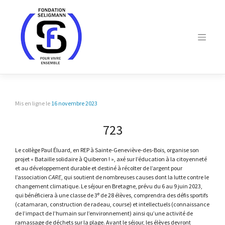
Skip
to
content
Mis en ligne le
16 novembre 2023
723
Le collège Paul Éluard, en REP à Sainte-Geneviève-des-Bois, organise son
projet « Bataille solidaire à Quiberon ! », axé sur l’éducation à la citoyenneté
et au développement durable et destiné à récolter de l’argent pour
l’association
CARE
, qui soutient de nombreuses causes dont la lutte contre le
changement climatique. Le séjour en Bretagne, prévu du 6 au 9 juin 2023,
e
qui bénéficiera à une classe de 3
de 28 élèves, comprendra des défis sportifs
(catamaran, construction de radeau, course) et intellectuels (connaissance
de l’impact de l’humain sur l’environnement) ainsi qu’une activité de
ramassage de déchets sur la plage. Avant le séjour, les élèves devront