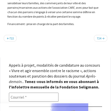
sensibiliser leurs familles, des commerçants de leur ville et des
parrains/marraines aux actions de l’association
CARE
, avec pour but que
chacun des parrains s’engage à verser une certaine somme définie en
fonction du nombre de points à récolter pendant le voyage.
Financement : prise en charge de la part des familles.
Navigation
722
724
de
l’article
Appels à projet, modalités de candidature au concours
« Vivre et agir ensemble contre le racisme », actions
soutenues et parution des dossiers du journal
Après-
demain
...
Tenez-vous informés en vous abonnant à
l'infolettre mensuelle de la Fondation Seligmann.