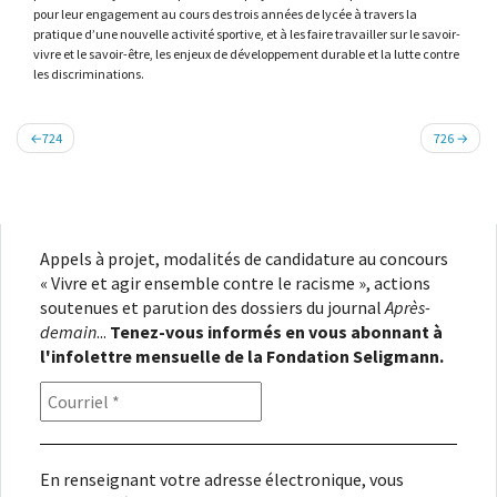
pour leur engagement au cours des trois années de lycée à travers la
pratique d’une nouvelle activité sportive, et à les faire travailler sur le savoir-
vivre et le savoir-être, les enjeux de développement durable et la lutte contre
les discriminations.
Navigation
724
726
de
l’article
Appels à projet, modalités de candidature au concours
« Vivre et agir ensemble contre le racisme », actions
soutenues et parution des dossiers du journal
Après-
demain
...
Tenez-vous informés en vous abonnant à
l'infolettre mensuelle de la Fondation Seligmann.
En renseignant votre adresse électronique, vous