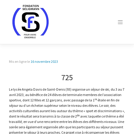
Skip
to
content
Mis en ligne le
16 novembre 2023
725
Le lycée Angela Davis de Saint-Denis (93) organise un séjour de ski, du 3 au 7
avril 2023, au bénéfice de 24 élèves de terminale membres de l’association
re
sportive, dont 12 filles et 12 garçons, avec passage de la 1
étoile en fin de
séjour ou d’un échelon supérieur selon le niveau des élèves. Le soir, des
activités culturelles auront lieu autour du thème « sport et discriminations »,
de
dont le résultat sera transmis à la classe de 2
avec laquelle ce thème a été
travaillé, en vue d’une rencontre entre les élèves des différents niveaux. Une
soirée sera également organisée afin que les participants au séjour puissent
présenter le séjour à leurs proches. Ce projet vise à récompenser les élèves