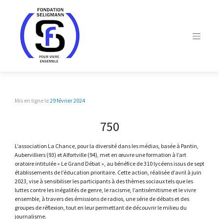
Skip
to
content
Mis en ligne le
29 février 2024
750
L’association La Chance, pour la diversité dans les médias, basée à Pantin,
Aubervilliers (93) et Alfortville (94)
,
met en œuvre une formation à l’art
oratoire intitulée « Le Grand Débat », au bénéfice de 310 lycéens issus de sept
établissements de l’éducation prioritaire. Cette action, réalisée d’avril à juin
2023, vise à sensibiliser les participants à des thèmes sociaux tels que les
luttes contre les inégalités de genre, le racisme, l’antisémitisme et le vivre
ensemble, à travers des émissions de radios, une série de débats et des
groupes de réflexion, tout en leur permettant de découvrir le milieu du
journalisme.