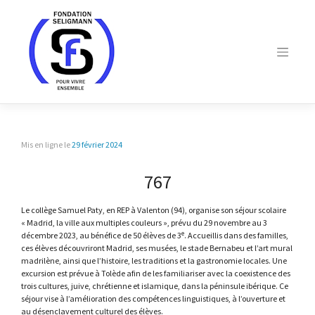
Skip
to
content
Mis en ligne le
29 février 2024
767
Le collège Samuel Paty, en REP à Valenton (94), organise son séjour scolaire
« Madrid, la ville aux multiples couleurs », prévu du 29 novembre au 3
e
décembre 2023, au bénéfice de 50 élèves de 3
. Accueillis dans des familles,
ces élèves découvriront Madrid, ses musées, le stade Bernabeu et l’art mural
madrilène, ainsi que l’histoire, les traditions et la gastronomie locales. Une
excursion est prévue à Tolède afin de les familiariser avec la coexistence des
trois cultures, juive, chrétienne et islamique, dans la péninsule ibérique. Ce
séjour vise à l’amélioration des compétences linguistiques, à l’ouverture et
au désenclavement culturel des élèves.