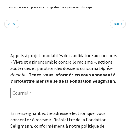
Financement : prise en charge des frais généraux du séjour.
Navigation
766
768
de
l’article
Appels à projet, modalités de candidature au concours
« Vivre et agir ensemble contre le racisme », actions
soutenues et parution des dossiers du journal
Après-
demain
...
Tenez-vous informés en vous abonnant à
l'infolettre mensuelle de la Fondation Seligmann.
En renseignant votre adresse électronique, vous
consentez à recevoir l'infolettre de la Fondation
Seligmann, conformément à notre
politique de