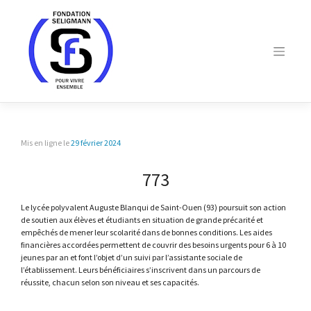
Skip
to
content
Mis en ligne le
29 février 2024
773
Le lycée polyvalent Auguste Blanqui de Saint-Ouen (93) poursuit son action
de soutien aux élèves et étudiants en situation de grande précarité et
empêchés de mener leur scolarité dans de bonnes conditions. Les aides
financières accordées permettent de couvrir des besoins urgents pour 6 à 10
jeunes par an et font l’objet d’un suivi par l’assistante sociale de
l’établissement. Leurs bénéficiaires s’inscrivent dans un parcours de
réussite, chacun selon son niveau et ses capacités.