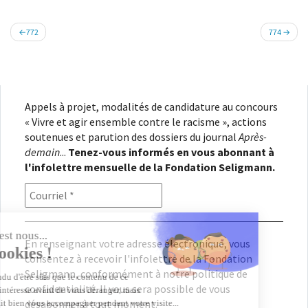
Navigation
772
774
de
l’article
Appels à projet, modalités de candidature au concours
« Vivre et agir ensemble contre le racisme », actions
soutenues et parution des dossiers du journal
Après-
demain
...
Tenez-vous informés en vous abonnant à
l'infolettre mensuelle de la Fondation Seligmann.
En renseignant votre adresse électronique, vous
consentez à recevoir l'infolettre de la Fondation
Seligmann, conformément à notre
politique de
confidentialité
. Il vous sera possible de vous
désabonner à tout moment.