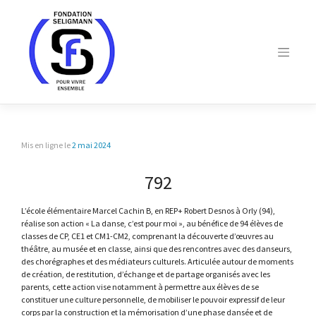
Skip
to
content
Mis en ligne le
2 mai 2024
792
L’école élémentaire Marcel Cachin B, en REP+ Robert Desnos à Orly (94),
réalise son action « La danse, c’est pour moi », au bénéfice de 94 élèves de
classes de CP, CE1 et CM1-CM2, comprenant la découverte d’œuvres au
théâtre, au musée et en classe, ainsi que des rencontres avec des danseurs,
des chorégraphes et des médiateurs culturels. Articulée autour de moments
de création, de restitution, d’échange et de partage organisés avec les
parents, cette action vise notamment à permettre aux élèves de se
constituer une culture personnelle, de mobiliser le pouvoir expressif de leur
corps par la construction et la mémorisation d’une phase dansée et de