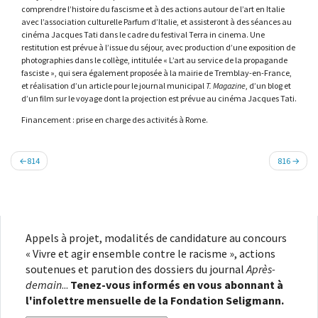
comprendre l’histoire du fascisme et à des actions autour de l’art en Italie
avec l’association culturelle Parfum d’Italie, et assisteront à des séances au
cinéma Jacques Tati dans le cadre du festival Terra in cinema. Une
restitution est prévue à l’issue du séjour, avec production d’une exposition de
photographies dans le collège, intitulée « L’art au service de la propagande
fasciste », qui sera également proposée à la mairie de Tremblay-en-France,
et réalisation d’un article pour le journal municipal
T. Magazine
, d’un blog et
d’un film sur le voyage dont la projection est prévue au cinéma Jacques Tati.
Financement : prise en charge des activités à Rome.
Navigation
814
816
de
l’article
Appels à projet, modalités de candidature au concours
« Vivre et agir ensemble contre le racisme », actions
soutenues et parution des dossiers du journal
Après-
demain
...
Tenez-vous informés en vous abonnant à
l'infolettre mensuelle de la Fondation Seligmann.