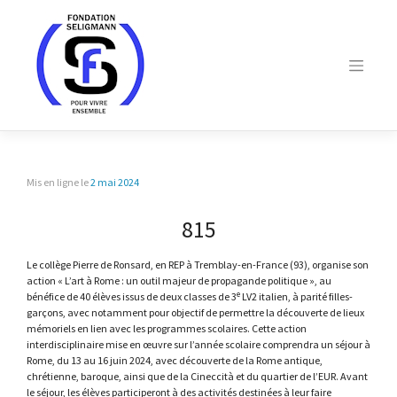
Skip
to
content
Mis en ligne le
2 mai 2024
815
Le collège Pierre de Ronsard, en REP à Tremblay-en-France (93), organise son
action « L’art à Rome : un outil majeur de propagande politique », au
e
bénéfice de 40 élèves issus de deux classes de 3
LV2 italien, à parité filles-
garçons, avec notamment pour objectif de permettre la découverte de lieux
mémoriels en lien avec les programmes scolaires. Cette action
interdisciplinaire mise en œuvre sur l’année scolaire comprendra un séjour à
Rome, du 13 au 16 juin 2024, avec découverte de la Rome antique,
chrétienne, baroque, ainsi que de la Cineccità et du quartier de l’EUR. Avant
le séjour, les élèves participeront à des activités destinées à leur faire