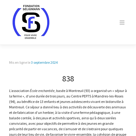
Skip
to
content
Mis en ligne le
3 septembre 2024
838
L’association
École enchantiée
, basée à Montreuil (93) a organisé un « séjour à
la ferme », d’une durée de trois jours, au Centre PEP75 à Mandres-les-Roses
(94), au bénéfice de 13 enfants et jeunes adolescents vivant en bidonville à
Montreuil. Ce séjour a donné lieu à des activités de découverte des animaux
et de fabrication d’un herbier, à la visite d’une ferme pédagogique, à une
balade contée, à des jeux et activités sportives, ainsi qu’à deux soirées
conviviales, avec pour objectifs de permettre à des jeunes en grande
précarité de partir en vacances, de s’amuser et de s’extraire pour quelques
jours de leur lieu de vie, de favoriser le vivre-ensemble, la cohésion de groupe