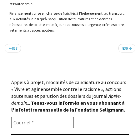
et l’autonomie.
Financement : prise en charge de frais liés à l’hébergement, au transport,
aux activités, ainsi qu’à l’acquisition de fournitures et de denrées :
nécessaires de toilette, mise à jour des trousses d’urgence, crème solaire,
vêtements adaptés, goûters.
Navigation
837
839
de
l’article
Appels à projet, modalités de candidature au concours
« Vivre et agir ensemble contre le racisme », actions
soutenues et parution des dossiers du journal
Après-
demain
...
Tenez-vous informés en vous abonnant à
l'infolettre mensuelle de la Fondation Seligmann.