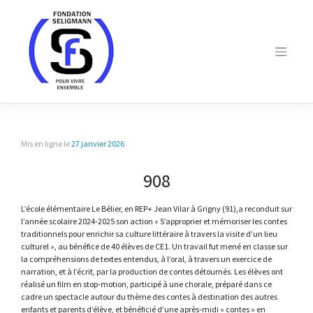
Skip
to
content
Mis en ligne le
27 janvier 2026
908
L’école élémentaire Le Bélier, en REP+ Jean Vilar à Grigny (91),a reconduit sur
l’année scolaire 2024-2025 son action « S’approprier et mémoriser les contes
traditionnels pour enrichir sa culture littéraire à travers la visite d’un lieu
culturel », au bénéfice de 40 élèves de CE1. Un travail fut mené en classe sur
la compréhensions de textes entendus, à l’oral, à travers un exercice de
narration, et à l’écrit, par la production de contes détournés. Les élèves ont
réalisé un film en stop-motion, participé à une chorale, préparé dans ce
cadre un spectacle autour du thème des contes à destination des autres
enfants et parents d’élève, et bénéficié d’une après-midi « contes » en