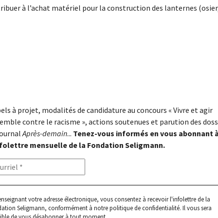
ibuer à l’achat matériel pour la construction des lanternes (osier,
els à projet, modalités de candidature au concours « Vivre et agir
emble contre le racisme », actions soutenues et parution des doss
journal
Après-demain
...
Tenez-vous informés en vous abonnant 
nfolettre mensuelle de la Fondation Seligmann.
enseignant votre adresse électronique, vous consentez à recevoir l'infolettre de la
ation Seligmann, conformément à notre
politique de confidentialité
. Il vous sera
ible de vous désabonner à tout moment.