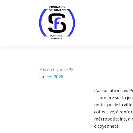
Skip
to
content
Mis en ligne le
28
janvier 2026
L’association Les P
– Lumière sur la je
politique de la vill
collective, à renfor
métropolitaine, ain
citoyenneté.