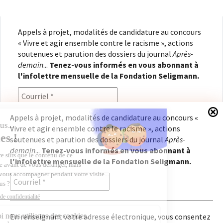
Appels à projet, modalités de candidature au concours
« Vivre et agir ensemble contre le racisme », actions
soutenues et parution des dossiers du journal
Après-
demain
...
Tenez-vous informés en vous abonnant à
l'infolettre mensuelle de la Fondation Seligmann.
Appels à projet, modalités de candidature au concours «
Vivre et agir ensemble contre le racisme », actions
En renseignant votre adresse électronique, vous
soutenues et parution des dossiers du journal
Après-
consentez à recevoir l'infolettre de la Fondation
demain
...
Tenez-vous informés en vous abonnant à
Seligmann, conformément à notre
politique de
l'infolettre mensuelle de la Fondation Seligmann.
confidentialité
. Il vous sera possible de vous
désabonner à tout moment.
En renseignant votre adresse électronique, vous consentez