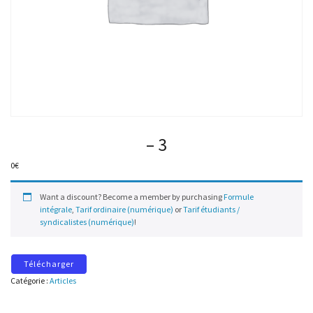
– 3
0
€
Want a discount? Become a member by purchasing
Formule
intégrale
,
Tarif ordinaire (numérique)
or
Tarif étudiants /
syndicalistes (numérique)
!
Télécharger
Catégorie :
Articles