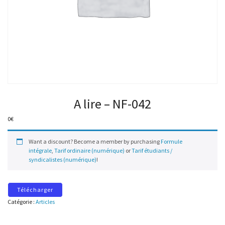
A lire – NF-042
0
€
Want a discount? Become a member by purchasing
Formule
intégrale
,
Tarif ordinaire (numérique)
or
Tarif étudiants /
syndicalistes (numérique)
!
Télécharger
Catégorie :
Articles