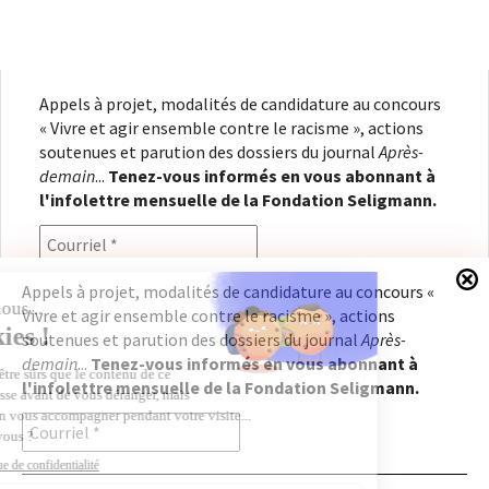
Appels à projet, modalités de candidature au concours
« Vivre et agir ensemble contre le racisme », actions
soutenues et parution des dossiers du journal
Après-
demain
...
Tenez-vous informés en vous abonnant à
l'infolettre mensuelle de la Fondation Seligmann.
Appels à projet, modalités de candidature au concours «
Vivre et agir ensemble contre le racisme », actions
En renseignant votre adresse électronique, vous
soutenues et parution des dossiers du journal
Après-
consentez à recevoir l'infolettre de la Fondation
demain
...
Tenez-vous informés en vous abonnant à
Seligmann, conformément à notre
politique de
l'infolettre mensuelle de la Fondation Seligmann.
confidentialité
. Il vous sera possible de vous
désabonner à tout moment.