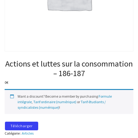
Actions et luttes sur la consommation
– 186-187
0
€
Want a discount? Become a member by purchasing
Formule
intégrale
,
Tarif ordinaire (numérique)
or
Tarif étudiants /
syndicalistes (numérique)
!
Télécharger
Catégorie :
Articles