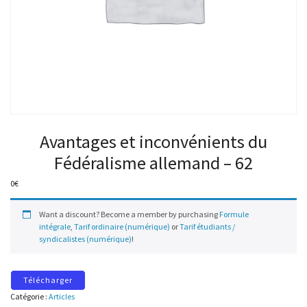
Avantages et inconvénients du
Fédéralisme allemand – 62
0
€
Want a discount? Become a member by purchasing
Formule
intégrale
,
Tarif ordinaire (numérique)
or
Tarif étudiants /
syndicalistes (numérique)
!
Télécharger
Catégorie :
Articles