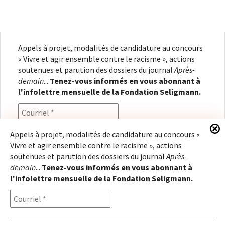
Appels à projet, modalités de candidature au concours
« Vivre et agir ensemble contre le racisme », actions
soutenues et parution des dossiers du journal
Après-
demain
...
Tenez-vous informés en vous abonnant à
l'infolettre mensuelle de la Fondation Seligmann.
Appels à projet, modalités de candidature au concours «
Vivre et agir ensemble contre le racisme », actions
En renseignant votre adresse électronique, vous
soutenues et parution des dossiers du journal
Après-
consentez à recevoir l'infolettre de la Fondation
demain
...
Tenez-vous informés en vous abonnant à
Seligmann, conformément à notre
politique de
l'infolettre mensuelle de la Fondation Seligmann.
confidentialité
. Il vous sera possible de vous
désabonner à tout moment.