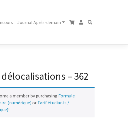
ncours
Journal Après-demain
délocalisations – 362
come a member by purchasing
Formule
naire (numérique)
or
Tarif étudiants /
ique)
!