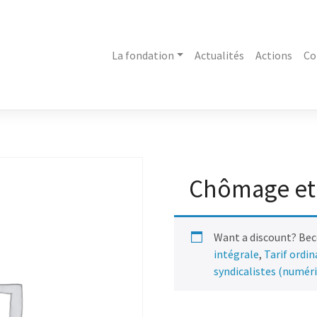
La fondation
Actualités
Actions
Co
Chômage et 
Want a discount? Be
intégrale
,
Tarif ordi
syndicalistes (numér