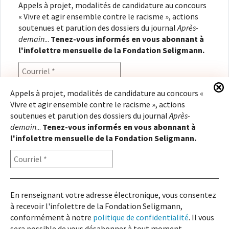
Appels à projet, modalités de candidature au concours
« Vivre et agir ensemble contre le racisme », actions
soutenues et parution des dossiers du journal
Après-
demain
...
Tenez-vous informés en vous abonnant à
l'infolettre mensuelle de la Fondation Seligmann.
Appels à projet, modalités de candidature au concours «
Vivre et agir ensemble contre le racisme », actions
En renseignant votre adresse électronique, vous
soutenues et parution des dossiers du journal
Après-
consentez à recevoir l'infolettre de la Fondation
demain
...
Tenez-vous informés en vous abonnant à
Seligmann, conformément à notre
politique de
l'infolettre mensuelle de la Fondation Seligmann.
confidentialité
. Il vous sera possible de vous
désabonner à tout moment.
En renseignant votre adresse électronique, vous consentez
à recevoir l'infolettre de la Fondation Seligmann,
Copyright © 2026
Fondation Seligmann
|
Mentions légales
|
Crédits
Fondation Seligmann
conformément à notre
politique de confidentialité
. Il vous
Journal Après-demain
sera possible de vous désabonner à tout moment.