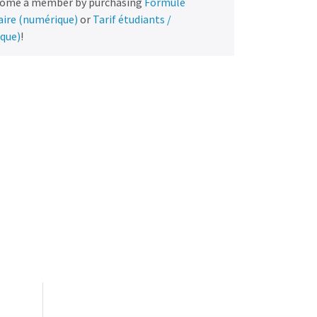
come a member by purchasing
Formule
naire (numérique)
or
Tarif étudiants /
ique)
!