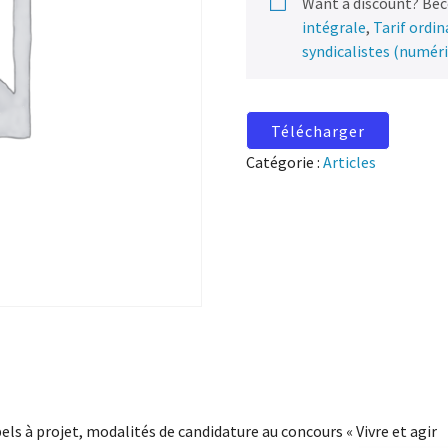
Want a discount? Be
intégrale
,
Tarif ordi
syndicalistes (numér
Télécharger
Catégorie :
Articles
els à projet, modalités de candidature au concours « Vivre et agir