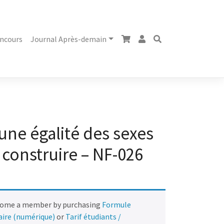
ncours
Journal Après-demain
une égalité des sexes
à construire – NF-026
come a member by purchasing
Formule
naire (numérique)
or
Tarif étudiants /