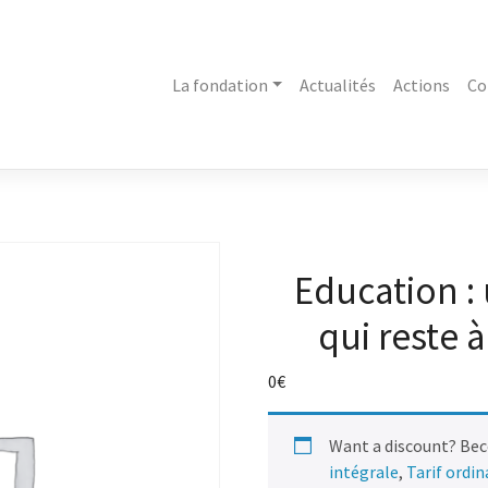
La fondation
Actualités
Actions
Co
Education : 
qui reste 
0
€
Want a discount? Be
intégrale
,
Tarif ordi