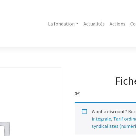
La fondation
Actualités
Actions
Co
Fich
0
€
Want a discount? Be
intégrale
,
Tarif ordi
syndicalistes (numér