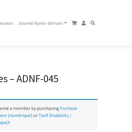
ncours
Journal Après-demain
es – ADNF-045
come a member by purchasing
Formule
naire (numérique)
or
Tarif étudiants /
ique)
!