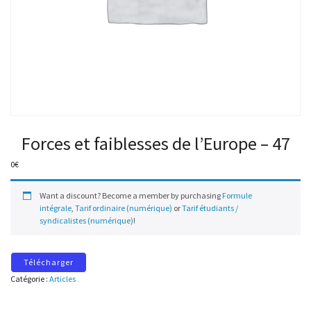
Forces et faiblesses de l’Europe – 47
0
€
Want a discount? Become a member by purchasing
Formule
intégrale
,
Tarif ordinaire (numérique)
or
Tarif étudiants /
syndicalistes (numérique)
!
Télécharger
Catégorie :
Articles