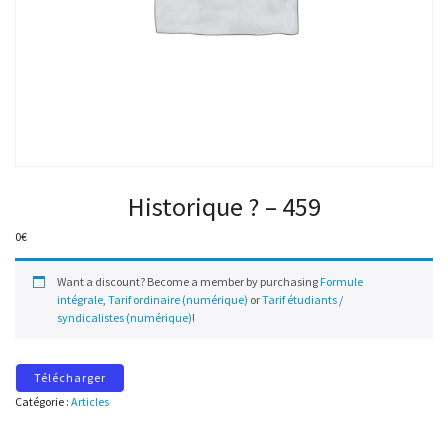
Historique ? – 459
0
€
Want a discount? Become a member by purchasing
Formule
intégrale
,
Tarif ordinaire (numérique)
or
Tarif étudiants /
syndicalistes (numérique)
!
Télécharger
Catégorie :
Articles