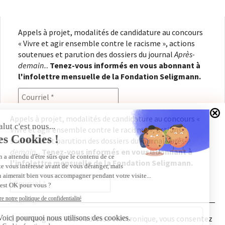
Appels à projet, modalités de candidature au concours
« Vivre et agir ensemble contre le racisme », actions
soutenues et parution des dossiers du journal
Après-
demain
...
Tenez-vous informés en vous abonnant à
l'infolettre mensuelle de la Fondation Seligmann.
Appels à projet, modalités de candidature au concours «
Vivre et agir ensemble contre le racisme », actions
En renseignant votre adresse électronique, vous
soutenues et parution des dossiers du journal
Après-
consentez à recevoir l'infolettre de la Fondation
demain
...
Tenez-vous informés en vous abonnant à
Seligmann, conformément à notre
politique de
l'infolettre mensuelle de la Fondation Seligmann.
confidentialité
. Il vous sera possible de vous
désabonner à tout moment.
En renseignant votre adresse électronique, vous consentez