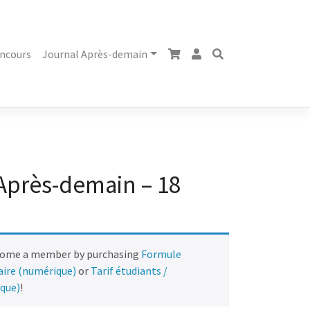
ncours
Journal Après-demain
Après-demain – 18
come a member by purchasing
Formule
naire (numérique)
or
Tarif étudiants /
ique)
!