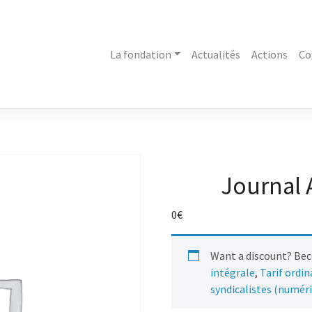
La fondation
Actualités
Actions
Co
Journal 
0
€
Want a discount? Be
intégrale
,
Tarif ordi
syndicalistes (numér