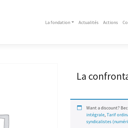
La fondation
Actualités
Actions
Co
La confronta
Want a discount? Be
intégrale
,
Tarif ordi
syndicalistes (numér