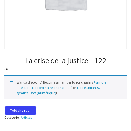
La crise de la justice – 122
0
€
Want a discount? Become a member by purchasing
Formule
intégrale
,
Tarif ordinaire (numérique)
or
Tarif étudiants /
syndicalistes (numérique)
!
Télécharger
Catégorie :
Articles