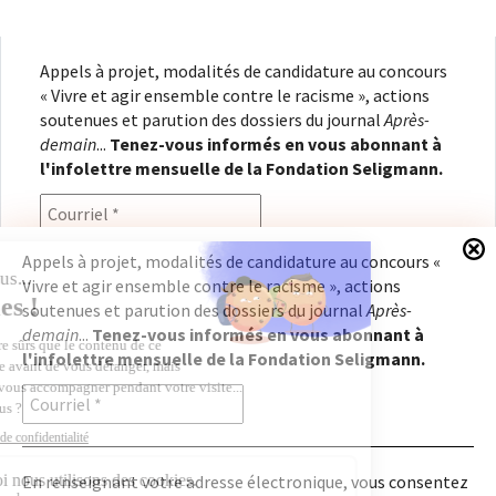
Appels à projet, modalités de candidature au concours
« Vivre et agir ensemble contre le racisme », actions
soutenues et parution des dossiers du journal
Après-
demain
...
Tenez-vous informés en vous abonnant à
l'infolettre mensuelle de la Fondation Seligmann.
Appels à projet, modalités de candidature au concours «
Vivre et agir ensemble contre le racisme », actions
En renseignant votre adresse électronique, vous
soutenues et parution des dossiers du journal
Après-
consentez à recevoir l'infolettre de la Fondation
demain
...
Tenez-vous informés en vous abonnant à
Seligmann, conformément à notre
politique de
l'infolettre mensuelle de la Fondation Seligmann.
confidentialité
. Il vous sera possible de vous
désabonner à tout moment.
En renseignant votre adresse électronique, vous consentez