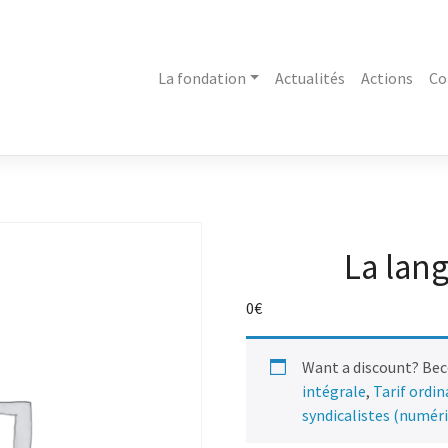
La fondation
Actualités
Actions
Co
La lan
0
€
Want a discount? Be
intégrale
,
Tarif ordi
syndicalistes (numér