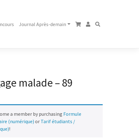
ncours
Journal Après-demain
gage malade – 89
come a member by purchasing
Formule
naire (numérique)
or
Tarif étudiants /
ique)
!