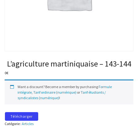
L’agriculture martiniquaise – 143-144
0
€
Want a discount? Become a member by purchasing
Formule
intégrale
,
Tarif ordinaire (numérique)
or
Tarif étudiants /
syndicalistes (numérique)
!
Télécharger
Catégorie :
Articles