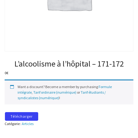
L’alcoolisme à l’hôpital – 171-172
0
€
Want a discount? Become a member by purchasing
Formule
intégrale
,
Tarif ordinaire (numérique)
or
Tarif étudiants /
syndicalistes (numérique)
!
Télécharger
Catégorie :
Articles