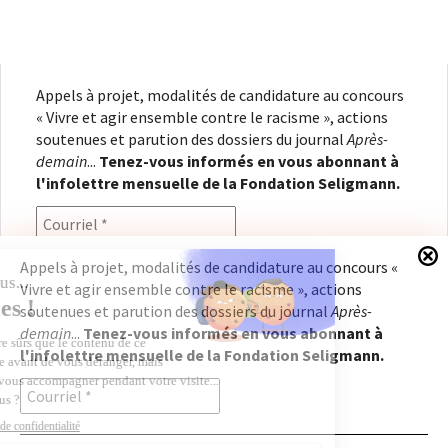
Appels à projet, modalités de candidature au concours
« Vivre et agir ensemble contre le racisme », actions
soutenues et parution des dossiers du journal
Après-
demain
...
Tenez-vous informés en vous abonnant à
l'infolettre mensuelle de la Fondation Seligmann.
Appels à projet, modalités de candidature au concours «
Vivre et agir ensemble contre le racisme », actions
En renseignant votre adresse électronique, vous
soutenues et parution des dossiers du journal
Après-
consentez à recevoir l'infolettre de la Fondation
demain
...
Tenez-vous informés en vous abonnant à
Seligmann, conformément à notre
politique de
l'infolettre mensuelle de la Fondation Seligmann.
confidentialité
. Il vous sera possible de vous
désabonner à tout moment.