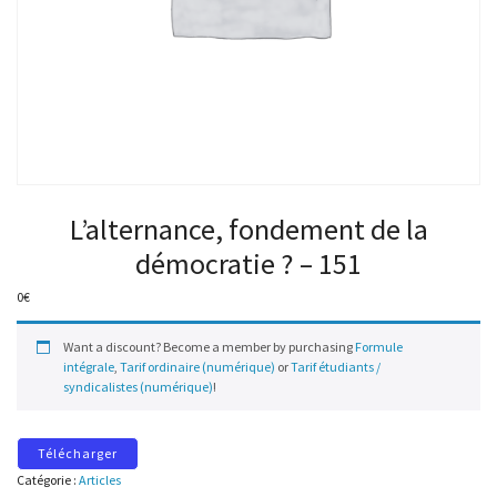
L’alternance, fondement de la
démocratie ? – 151
0
€
Want a discount? Become a member by purchasing
Formule
intégrale
,
Tarif ordinaire (numérique)
or
Tarif étudiants /
syndicalistes (numérique)
!
Télécharger
Catégorie :
Articles