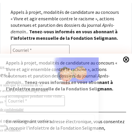
Appels à projet, modalités de candidature au concours
« Vivre et agir ensemble contre le racisme », actions
soutenues et parution des dossiers du journal
Après-
demain
...
Tenez-vous informés en vous abonnant à
l'infolettre mensuelle de la Fondation Seligmann.
Appels à projet, modalités de candidature au concours «
Vivre et agir ensemble contre le racisme », actions
En renseignant votre adresse électronique, vous
soutenues et parution des dossiers du journal
Après-
consentez à recevoir l'infolettre de la Fondation
demain
...
Tenez-vous informés en vous abonnant à
Seligmann, conformément à notre
politique de
l'infolettre mensuelle de la Fondation Seligmann.
confidentialité
. Il vous sera possible de vous
désabonner à tout moment.
En renseignant votre adresse électronique, vous consentez
à recevoir l'infolettre de la Fondation Seligmann,
Copyright © 2026
Fondation Seligmann
|
Mentions légales
|
Crédits